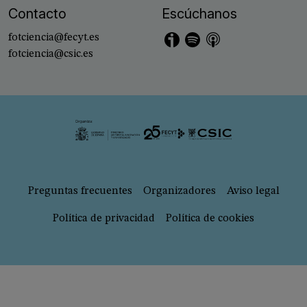
Contacto
Escúchanos
Imagen
Imagen
Imagen
fotciencia@fecyt.es
fotciencia@csic.es
Imagen
Pie de página
Preguntas frecuentes
Organizadores
Aviso legal
Política de privacidad
Política de cookies