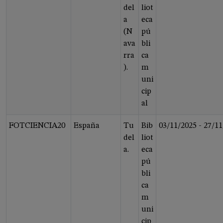
del
liot
a
eca
(N
pú
ava
bli
rra
ca
).
m
uni
cip
al
FOTCIENCIA20
España
Tu
Bib
03/11/2025
-
27/11
del
liot
a.
eca
pú
bli
ca
m
uni
cip