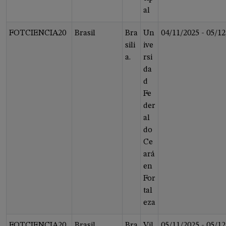
al
FOTCIENCIA20
Brasil
Bra
Un
04/11/2025
-
05/12
sili
ive
a.
rsi
da
d
Fe
der
al
do
Ce
ará
en
For
tal
eza
FOTCIENCIA20
Brasil
Bra
Vil
05/11/2025
-
05/12