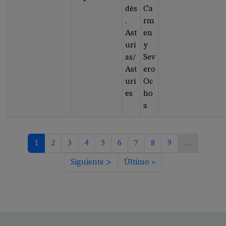
dés
Ca
.
rm
Ast
en
uri
y
as/
Sev
Ast
ero
uri
Oc
es
ho
a
Paginación
Página actual
Página
Página
Página
Página
Página
Página
Página
Página
1
2
3
4
5
6
7
8
9
…
Siguiente página
Última página
Siguiente >
Último »