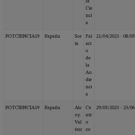
la
Cie
nci
a
FOTCIENCIA19
España
Sor
Pal
21/04/2023
-
08/05
ia
aci
o
de
la
Au
die
nci
a
FOTCIENCIA19
España
Alc
Ce
29/05/2023
-
23/06
oy.
ntr
Val
o
ènc
co