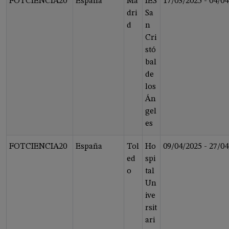
FOTCIENCIA20
España
Ma
IES
17/03/2025
-
04/04
dri
Sa
d
n
Cri
stó
bal
de
los
Án
gel
es
FOTCIENCIA20
España
Tol
Ho
09/04/2025
-
27/04
ed
spi
o
tal
Un
ive
rsit
ari