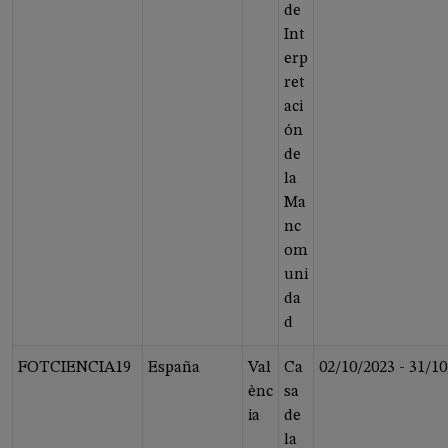
de
Int
erp
ret
aci
ón
de
la
Ma
nc
om
uni
da
d
FOTCIENCIA19
España
Val
Ca
02/10/2023
-
31/10
ènc
sa
ia
de
la