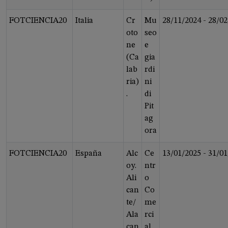
FOTCIENCIA20
Italia
Cr
Mu
28/11/2024
-
28/02
oto
seo
ne
e
(Ca
gia
lab
rdi
ria)
ni
.
di
Pit
ag
ora
FOTCIENCIA20
España
Alc
Ce
13/01/2025
-
31/01
oy.
ntr
Ali
o
can
Co
te/
me
Ala
rci
can
al