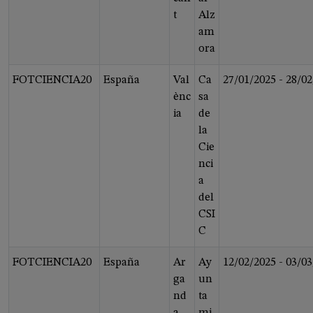
t
Alz
am
ora
FOTCIENCIA20
España
Val
Ca
27/01/2025
-
28/02
ènc
sa
ia
de
la
Cie
nci
a
del
CSI
C
FOTCIENCIA20
España
Ar
Ay
12/02/2025
-
03/03
ga
un
nd
ta