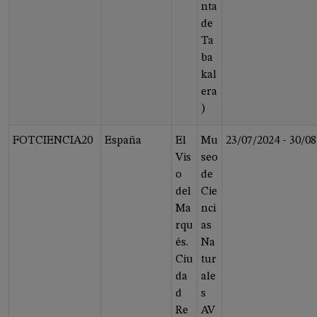
nta
de
Ta
ba
kal
era
)
FOTCIENCIA20
España
El
Mu
23/07/2024
-
30/08
Vis
seo
o
de
del
Cie
Ma
nci
rqu
as
és.
Na
Ciu
tur
da
ale
d
s
Re
AV