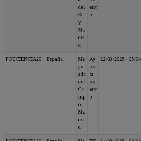
a
mi
del
ent
Re
o
y.
Ma
dri
d
FOTCIENCIA20
España
Me
Ay
12/03/2025
-
05/04
jor
un
ada
ta
del
mi
Ca
ent
mp
o
o.
Ma
dri
d