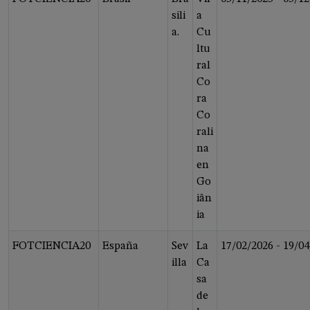
sili
a
a.
Cu
ltu
ral
Co
ra
Co
rali
na
en
Go
iân
ia
FOTCIENCIA20
España
Sev
La
17/02/2026
-
19/04
illa
Ca
sa
de