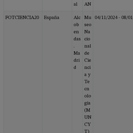
al
AN
FOTCIENCIA20
España
Alc
Mu
04/11/2024
-
08/01
ob
seo
en
Na
das
cio
.
nal
Ma
de
dri
Cie
d
nci
a y
Te
cn
olo
gía
(M
UN
CY
T)