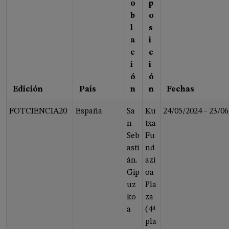
o
p
b
o
l
s
a
i
c
c
i
i
ó
ó
Edición
País
n
n
Fechas
FOTCIENCIA20
España
Sa
Ku
24/05/2024
-
23/06
n
txa
Seb
Fu
asti
nd
án.
azi
Gip
oa
uz
Pla
ko
za
a
(4ª
pla