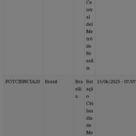
Ce
ntr
al
del
Me
trô
de
Br
asil
ia
FOTCIENCIA20
Brasil
Bra
Est
13/06/2025
-
07/07
sili
açã
a.
o
Cêi
lan
dia
de
Me