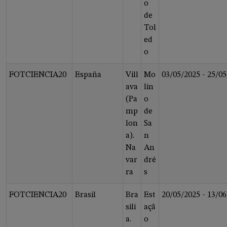
o
de
Tol
ed
o
FOTCIENCIA20
España
Vill
Mo
03/05/2025
-
25/05
ava
lin
(Pa
o
mp
de
lon
Sa
a).
n
Na
An
var
dré
ra
s
FOTCIENCIA20
Brasil
Bra
Est
20/05/2025
-
13/06
sili
açã
a.
o