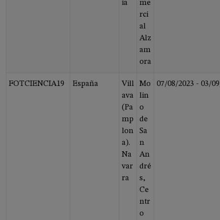
ia
me
rci
al
Alz
am
ora
FOTCIENCIA19
España
Vill
Mo
07/08/2023
-
03/09
ava
lin
(Pa
o
mp
de
lon
Sa
a).
n
Na
An
var
dré
ra
s,
Ce
ntr
o