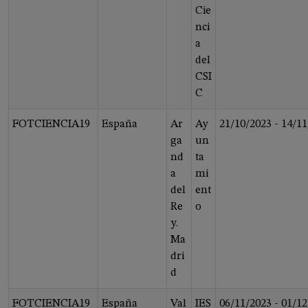
Cie
nci
a
del
CSI
C
FOTCIENCIA19
España
Ar
Ay
21/10/2023
-
14/11
ga
un
nd
ta
a
mi
del
ent
Re
o
y.
Ma
dri
d
FOTCIENCIA19
España
Val
IES
06/11/2023
-
01/12