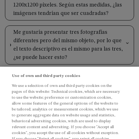
1200x1200 píxeles. Según estas medidas, ¿las
imágenes tendrían que ser cuadradas?
Me gustaría presentar tres fotografías
diferentes pero del mismo objeto, por lo que
el texto descriptivo es el mismo para las tres,
¿se puede hacer esto?
Contacto
Use of own and third party cookies
We use a selection of own and third party cookies on the
pages of this website: Technical cookies, which are necessary
to use the website; preference or customization cookies,
allow some features of the general options of the website to
be tailored; analytics or measurement cookies, which we use
Contacto
Escúchanos
to generate aggregate data on website usage and statistics,
behavioral adversiting cookies, witch are used to display
Imagen
Imagen
Imagen
fotciencia@fecyt.es
relevant content and adversiting. If you choose "Accept all
fotciencia@csic.es
cookies", you accept the use of all cookies without exception.
If you choose "Reject all cookies", you reject all cookies