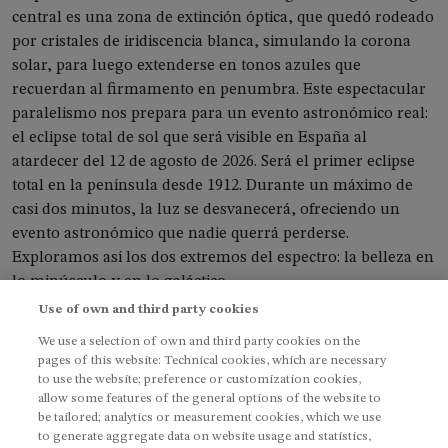
central es una zona de extinción óptica, que quedó rodeado
por cristales de iridiscencia blanca, simulando la corona
solar, para luego extenderse en tonos azules que
recuerdan al firmamento en penumbra. Este espectacular
paralelismo nos prepara para un evento astronómico real:
el eclipse total de sol que será visible en España al
atardecer del 12 de agosto de 2026. Será el primer eclipse
total en la península desde 1912. Durante un máximo de
casi dos minutos, la luz se desvanecerá, ofreciendo un
evento astronómico que nadie querrá perderse.
Exploramos así los dos extremos del espectro: la belleza en
lo minúsculo y en lo galáctico.
Use of own and third party cookies
We use a selection of own and third party cookies on the
pages of this website: Technical cookies, which are necessary
to use the website; preference or customization cookies,
allow some features of the general options of the website to
be tailored; analytics or measurement cookies, which we use
Contacto
Escúchanos
to generate aggregate data on website usage and statistics,