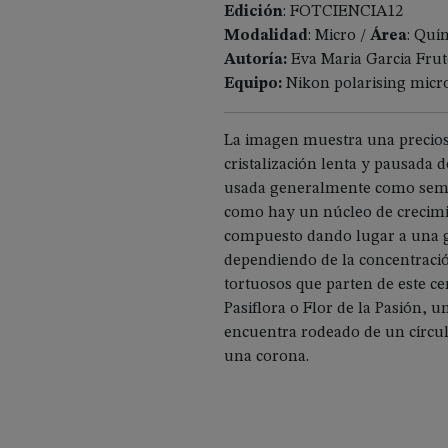
Edición
: FOTCIENCIA12
Modalidad
: Micro /
Área
: Quí
Autoría:
Eva Maria Garcia Fru
Equipo:
Nikon polarising micro
La imagen muestra una precios
cristalización lenta y pausada
usada generalmente como semi
como hay un núcleo de crecimi
compuesto dando lugar a una g
dependiendo de la concentració
tortuosos que parten de este ce
Pasiflora o Flor de la Pasión, 
encuentra rodeado de un círcu
una corona.