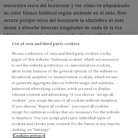
encuentra cerca del horizonte y ver cómo va adquiriendo
su color blanco habitual según asciende en el cielo. Esto
ocurre porque cerca del horizonte la atmósfera es más
densa y absorbe diversas longitudes de onda de la luz
(diversos colores), menos la roja, que es reflejada.
Use of own and third party cookies
We use a selection of own and third party cookies on the
pages of this website: Technical cookies, which are necessary
to use the website; preference or customization cookies,
allow some features of the general options of the website to
be tailored; analytics or measurement cookies, which we use
Contacto
Escúchanos
to generate aggregate data on website usage and statistics,
behavioral adversiting cookies, witch are used to display
Imagen
Imagen
Imagen
fotciencia@fecyt.es
relevant content and adversiting. If you choose "Accept all
fotciencia@csic.es
cookies", you accept the use of all cookies without exception.
If you choose "Reject all cookies", you reject all cookies
except for technical cookies that are necessary for the website
to function. You can accept and reject individual types of
cookies and revoke your consent for the future at any time by
clicking on "Settings".
Imagen
Cookies privacy