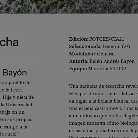
rcha
Edición
: FOTCIENCIA21
Seleccionada
: General (2ª)
Modalidad
: General
Autoría:
Belén Andrés Bayón
Equipo:
Motorola XT1072
s Bayón
eño pueblo de
Una mañana de escarcha revela
 la tierra
El vapor de agua, al cristalizar
 Hija y nieta de
da lugar a la helada blanca, un
 la Universidad
una escena casi inmóvil. Tras l
rabaja en un
a un entorno que no ha elegido
 En sus propias
imagen muestra cómo biología,
de campo a la
en sistemas ganaderos que depe
a rural."