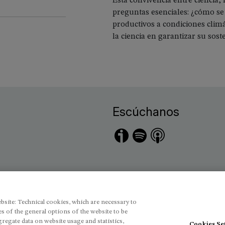
Esta convivencia entre ciencia
preguntas esenciales: ¿cómo se 
productivos a condiciones clim
la ciencia en garantizar su sost
Escúchanos
Imagen
Imagen
Imagen
Imagen
bsite: Technical cookies, which are necessary to
s of the general options of the website to be
regate data on website usage and statistics,
Cookies Se