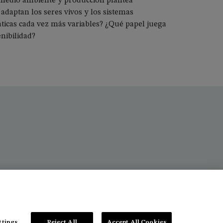
, medio ambiente y producción plantea
adaptan los seres vivos y los sistemas
áticas cada vez más variables? ¿Qué papel juega
enibilidad?
ttings
Reject All
Accept All Cookies