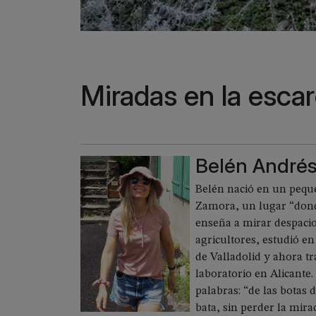
Miradas en la esca
Belén André
Belén nació en un pequ
Zamora, un lugar “donde
enseña a mirar despacio.
agricultores, estudió en
de Valladolid y ahora t
laboratorio en Alicante.
palabras: “de las botas 
bata, sin perder la mirad