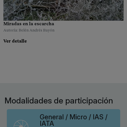
Miradas en la escarcha
Uzumaki
Dentro del cascarón
¡¡Corre, corre, que te pillo, estornino, estorninillo!!
Autoría: Belén Andrés Bayón
Autoría: Daniel García Ovejero
Autoría: Jesús Miguel Rodríguez Castaño
Autoría: Miguel Ángel Gil Fernández
Ver detalle
Ver detalle
Ver detalle
Ver detalle
Modalidades de participación
General / Micro / IAS /
IATA